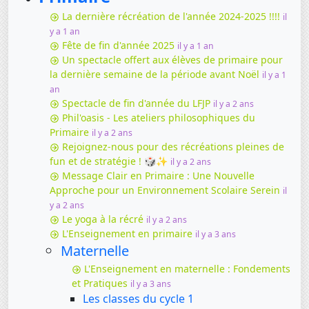
La dernière récréation de l'année 2024-2025 !!!!
il
y a 1 an
Fête de fin d'année 2025
il y a 1 an
Un spectacle offert aux élèves de primaire pour
la dernière semaine de la période avant Noël
il y a 1
an
Spectacle de fin d'année du LFJP
il y a 2 ans
Phil'oasis - Les ateliers philosophiques du
Primaire
il y a 2 ans
Rejoignez-nous pour des récréations pleines de
fun et de stratégie ! 🎲✨
il y a 2 ans
Message Clair en Primaire : Une Nouvelle
Approche pour un Environnement Scolaire Serein
il
y a 2 ans
Le yoga à la récré
il y a 2 ans
L'Enseignement en primaire
il y a 3 ans
Maternelle
L'Enseignement en maternelle : Fondements
et Pratiques
il y a 3 ans
Les classes du cycle 1