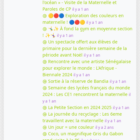
l'océan » - Visite de la Maternelle et
Paroles de CP
il y a 1 an
🟡🔴🔵 Exploration des couleurs en
maternelle ! 🔵🔴🟡
il y a 1 an
🤸‍♂️✨ À fond la gym en moyenne section
! ✨🤸‍♀️
il y a 1 an
Un spectacle offert aux élèves de
primaire pour la dernière semaine de la
période avant Noël
il y a 1 an
Rencontre avec une artiste Sénégalaise
pour explorer le monde : L'Afrique -
Biennale 2024
il y a 1 an
Sortie à la réserve de Bandia
il y a 1 an
Semaine des lycées français du monde
2024 : Les CE1 rencontrent la maternelle
il
y a 1 an
La Petite Section en 2024 2025
il y a 1 an
La journée du recyclage : Les 6eme
travaillent avec la maternelle
il y a 1 an
Un jour = une couleur
il y a 2 ans
Coco, un magnifique Gris du Gabon