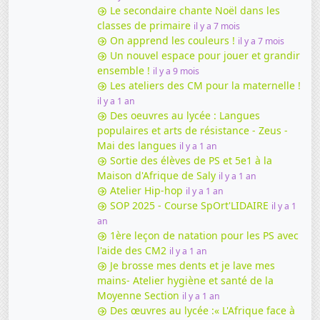
Le secondaire chante Noël dans les
classes de primaire
il y a 7 mois
On apprend les couleurs !
il y a 7 mois
Un nouvel espace pour jouer et grandir
ensemble !
il y a 9 mois
Les ateliers des CM pour la maternelle !
il y a 1 an
Des oeuvres au lycée : Langues
populaires et arts de résistance - Zeus -
Mai des langues
il y a 1 an
Sortie des élèves de PS et 5e1 à la
Maison d'Afrique de Saly
il y a 1 an
Atelier Hip-hop
il y a 1 an
SOP 2025 - Course SpOrt'LIDAIRE
il y a 1
an
1ère leçon de natation pour les PS avec
l'aide des CM2
il y a 1 an
Je brosse mes dents et je lave mes
mains- Atelier hygiène et santé de la
Moyenne Section
il y a 1 an
Des œuvres au lycée :« L'Afrique face à