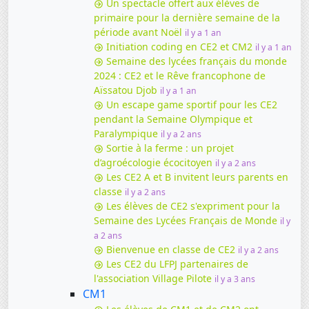
Un spectacle offert aux élèves de
primaire pour la dernière semaine de la
période avant Noël
il y a 1 an
Initiation coding en CE2 et CM2
il y a 1 an
Semaine des lycées français du monde
2024 : CE2 et le Rêve francophone de
Aïssatou Djob
il y a 1 an
Un escape game sportif pour les CE2
pendant la Semaine Olympique et
Paralympique
il y a 2 ans
Sortie à la ferme : un projet
d’agroécologie écocitoyen
il y a 2 ans
Les CE2 A et B invitent leurs parents en
classe
il y a 2 ans
Les élèves de CE2 s'expriment pour la
Semaine des Lycées Français de Monde
il y
a 2 ans
Bienvenue en classe de CE2
il y a 2 ans
Les CE2 du LFPJ partenaires de
l'association Village Pilote
il y a 3 ans
CM1