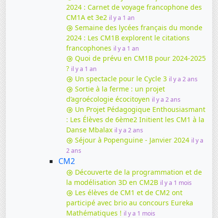
2024 : Carnet de voyage francophone des
CM1A et 3e2
il y a 1 an
Semaine des lycées français du monde
2024 : Les CM1B explorent le citations
francophones
il y a 1 an
Quoi de prévu en CM1B pour 2024-2025
?
il y a 1 an
Un spectacle pour le Cycle 3
il y a 2 ans
Sortie à la ferme : un projet
d’agroécologie écocitoyen
il y a 2 ans
Un Projet Pédagogique Enthousiasmant
: Les Élèves de 6ème2 Initient les CM1 à la
Danse Mbalax
il y a 2 ans
Séjour à Popenguine - Janvier 2024
il y a
2 ans
CM2
Découverte de la programmation et de
la modélisation 3D en CM2B
il y a 1 mois
Les élèves de CM1 et de CM2 ont
participé avec brio au concours Eureka
Mathématiques !
il y a 1 mois