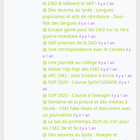
et CM2 B relèvent le défi !
il y a 1 an
Des oeuvres au lycée : Langues
populaires et arts de résistance - Zeus -
Mai des langues
il y a 1 an
Escape game pour les CM2 sur la 1ère
guerre mondiale
il y a 1 an
Défi sciences de la ZAO
il y a 1 an
Une correspondance avec le Canada
il y
a 1 an
Une journée au collège
il y a 1 an
Atelier Hip-hop des CM2
il y a 1 an
APC CM2 : mon histoire à écrire
il y a 1 an
SOP 2025 - Course SpOrt'LIDAIRE
il y a 1
an
SOP 2025 - Course à l'aveugle
il y a 1 an
Semaine de la presse et des médias à
l'école - CM2 Fake News et Rencontre avec
un journaliste
il y a 1 an
Le bal du printemps 2025 du CVC pour
les CM2, 6e et 5e
il y a 1 an
Des oeuvres au lycée : Visages et