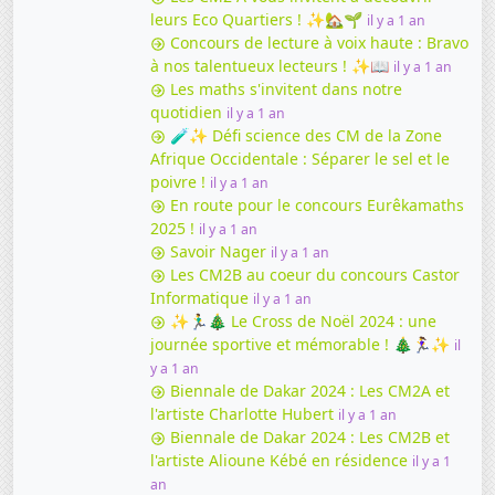
leurs Eco Quartiers ! ✨🏡🌱
il y a 1 an
Concours de lecture à voix haute : Bravo
à nos talentueux lecteurs ! ✨📖
il y a 1 an
Les maths s'invitent dans notre
quotidien
il y a 1 an
🧪✨ Défi science des CM de la Zone
Afrique Occidentale : Séparer le sel et le
poivre !
il y a 1 an
En route pour le concours Eurêkamaths
2025 !
il y a 1 an
Savoir Nager
il y a 1 an
Les CM2B au coeur du concours Castor
Informatique
il y a 1 an
✨🏃‍♂️🎄 Le Cross de Noël 2024 : une
journée sportive et mémorable ! 🎄🏃‍♀️✨
il
y a 1 an
Biennale de Dakar 2024 : Les CM2A et
l'artiste Charlotte Hubert
il y a 1 an
Biennale de Dakar 2024 : Les CM2B et
l'artiste Alioune Kébé en résidence
il y a 1
an