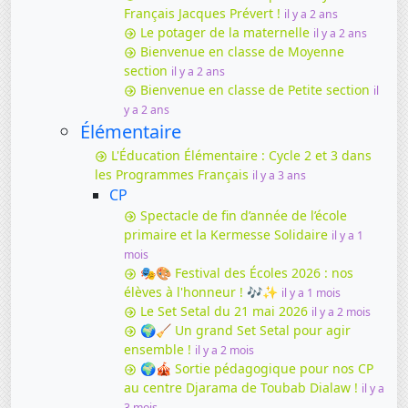
Français Jacques Prévert !
il y a 2 ans
Le potager de la maternelle
il y a 2 ans
Bienvenue en classe de Moyenne
section
il y a 2 ans
Bienvenue en classe de Petite section
il
y a 2 ans
Élémentaire
L'Éducation Élémentaire : Cycle 2 et 3 dans
les Programmes Français
il y a 3 ans
CP
Spectacle de fin d’année de l’école
primaire et la Kermesse Solidaire
il y a 1
mois
🎭🎨 Festival des Écoles 2026 : nos
élèves à l'honneur ! 🎶✨
il y a 1 mois
Le Set Setal du 21 mai 2026
il y a 2 mois
🌍🧹 Un grand Set Setal pour agir
ensemble !
il y a 2 mois
🌍🎪 Sortie pédagogique pour nos CP
au centre Djarama de Toubab Dialaw !
il y a
3 mois