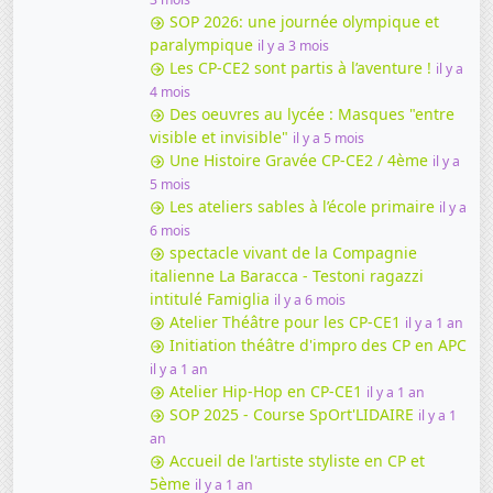
SOP 2026: une journée olympique et
paralympique
il y a 3 mois
Les CP-CE2 sont partis à l’aventure !
il y a
4 mois
Des oeuvres au lycée : Masques "entre
visible et invisible"
il y a 5 mois
Une Histoire Gravée CP-CE2 / 4ème
il y a
5 mois
Les ateliers sables à l’école primaire
il y a
6 mois
spectacle vivant de la Compagnie
italienne La Baracca - Testoni ragazzi
intitulé Famiglia
il y a 6 mois
Atelier Théâtre pour les CP-CE1
il y a 1 an
Initiation théâtre d'impro des CP en APC
il y a 1 an
Atelier Hip-Hop en CP-CE1
il y a 1 an
SOP 2025 - Course SpOrt'LIDAIRE
il y a 1
an
Accueil de l'artiste styliste en CP et
5ème
il y a 1 an