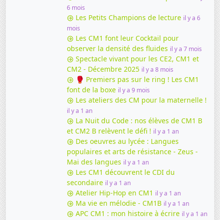
6 mois
Les Petits Champions de lecture
il y a 6
mois
Les CM1 font leur Cocktail pour
observer la densité des fluides
il y a 7 mois
Spectacle vivant pour les CE2, CM1 et
CM2 - Décembre 2025
il y a 8 mois
🥊 Premiers pas sur le ring ! Les CM1
font de la boxe
il y a 9 mois
Les ateliers des CM pour la maternelle !
il y a 1 an
La Nuit du Code : nos élèves de CM1 B
et CM2 B relèvent le défi !
il y a 1 an
Des oeuvres au lycée : Langues
populaires et arts de résistance - Zeus -
Mai des langues
il y a 1 an
Les CM1 découvrent le CDI du
secondaire
il y a 1 an
Atelier Hip-Hop en CM1
il y a 1 an
Ma vie en mélodie - CM1B
il y a 1 an
APC CM1 : mon histoire à écrire
il y a 1 an