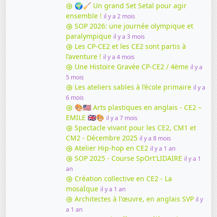
🌍🧹 Un grand Set Setal pour agir
ensemble !
il y a 2 mois
SOP 2026: une journée olympique et
paralympique
il y a 3 mois
Les CP-CE2 et les CE2 sont partis à
l’aventure !
il y a 4 mois
Une Histoire Gravée CP-CE2 / 4ème
il y a
5 mois
Les ateliers sables à l’école primaire
il y a
6 mois
🎨🇺🇸 Arts plastiques en anglais - CE2 –
EMILE 🇬🇧🎨
il y a 7 mois
Spectacle vivant pour les CE2, CM1 et
CM2 - Décembre 2025
il y a 8 mois
Atelier Hip-hop en CE2
il y a 1 an
SOP 2025 - Course SpOrt'LIDAIRE
il y a 1
an
Création collective en CE2 - La
mosaÏque
il y a 1 an
Architectes à l'œuvre, en anglais SVP
il y
a 1 an