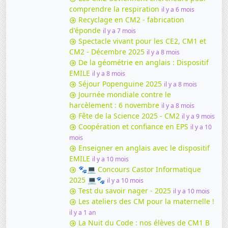
comprendre la respiration
il y a 6 mois
Recyclage en CM2 - fabrication
d'éponde
il y a 7 mois
Spectacle vivant pour les CE2, CM1 et
CM2 - Décembre 2025
il y a 8 mois
De la géométrie en anglais : Dispositif
EMILE
il y a 8 mois
Séjour Popenguine 2025
il y a 8 mois
Journée mondiale contre le
harcèlement : 6 novembre
il y a 8 mois
Fête de la Science 2025 - CM2
il y a 9 mois
Coopération et confiance en EPS
il y a 10
mois
Enseigner en anglais avec le dispositif
EMILE
il y a 10 mois
🐾💻 Concours Castor Informatique
2025 💻🐾
il y a 10 mois
Test du savoir nager - 2025
il y a 10 mois
Les ateliers des CM pour la maternelle !
il y a 1 an
La Nuit du Code : nos élèves de CM1 B