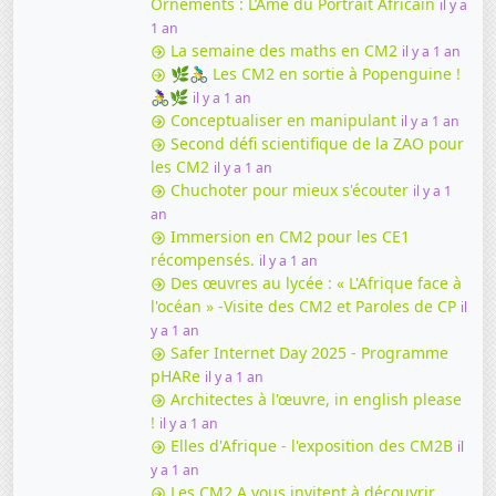
Ornements : L’Âme du Portrait Africain
il y a
1 an
La semaine des maths en CM2
il y a 1 an
🌿🚴‍♂️ Les CM2 en sortie à Popenguine !
🚴‍♀️🌿
il y a 1 an
Conceptualiser en manipulant
il y a 1 an
Second défi scientifique de la ZAO pour
les CM2
il y a 1 an
Chuchoter pour mieux s'écouter
il y a 1
an
Immersion en CM2 pour les CE1
récompensés.
il y a 1 an
Des œuvres au lycée : « L'Afrique face à
l'océan » -Visite des CM2 et Paroles de CP
il
y a 1 an
Safer Internet Day 2025 - Programme
pHARe
il y a 1 an
Architectes à l'œuvre, in english please
!
il y a 1 an
Elles d'Afrique - l'exposition des CM2B
il
y a 1 an
Les CM2 A vous invitent à découvrir