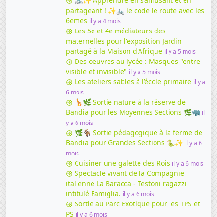
🚲✨ Apprendre en s’amusant et en
partageant ! ✨🚲 le code le route avec les
6emes
il y a 4 mois
Les 5e et 4e médiateurs des
maternelles pour l'exposition Jardin
partagé à la Maison d'Afrique
il y a 5 mois
Des oeuvres au lycée : Masques "entre
visible et invisible"
il y a 5 mois
Les ateliers sables à l’école primaire
il y a
6 mois
🦒🌿 Sortie nature à la réserve de
Bandia pour les Moyennes Sections 🌿🦏
il
y a 6 mois
🌿🐐 Sortie pédagogique à la ferme de
Bandia pour Grandes Sections 🐍✨
il y a 6
mois
Cuisiner une galette des Rois
il y a 6 mois
Spectacle vivant de la Compagnie
italienne La Baracca - Testoni ragazzi
intitulé Famiglia.
il y a 6 mois
Sortie au Parc Exotique pour les TPS et
PS
il y a 6 mois