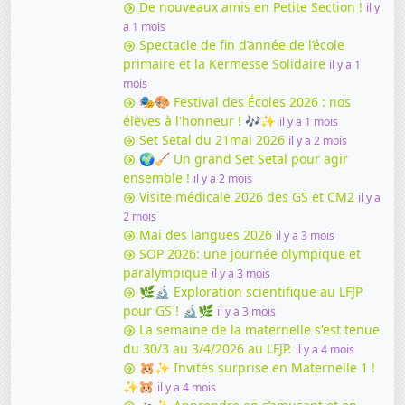
De nouveaux amis en Petite Section !
il y
a 1 mois
Spectacle de fin d’année de l’école
primaire et la Kermesse Solidaire
il y a 1
mois
🎭🎨 Festival des Écoles 2026 : nos
élèves à l'honneur ! 🎶✨
il y a 1 mois
Set Setal du 21mai 2026
il y a 2 mois
🌍🧹 Un grand Set Setal pour agir
ensemble !
il y a 2 mois
Visite médicale 2026 des GS et CM2
il y a
2 mois
Mai des langues 2026
il y a 3 mois
SOP 2026: une journée olympique et
paralympique
il y a 3 mois
🌿🔬 Exploration scientifique au LFJP
pour GS ! 🔬🌿
il y a 3 mois
La semaine de la maternelle s'est tenue
du 30/3 au 3/4/2026 au LFJP.
il y a 4 mois
🐹✨ Invités surprise en Maternelle 1 !
✨🐹
il y a 4 mois