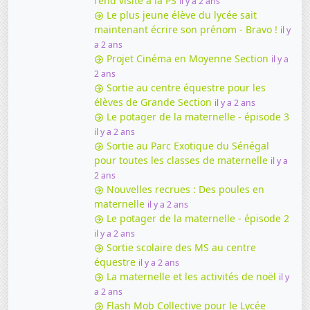
rend visite à la PS
il y a 2 ans
Le plus jeune élève du lycée sait
maintenant écrire son prénom - Bravo !
il y
a 2 ans
Projet Cinéma en Moyenne Section
il y a
2 ans
Sortie au centre équestre pour les
élèves de Grande Section
il y a 2 ans
Le potager de la maternelle - épisode 3
il y a 2 ans
Sortie au Parc Exotique du Sénégal
pour toutes les classes de maternelle
il y a
2 ans
Nouvelles recrues : Des poules en
maternelle
il y a 2 ans
Le potager de la maternelle - épisode 2
il y a 2 ans
Sortie scolaire des MS au centre
équestre
il y a 2 ans
La maternelle et les activités de noël
il y
a 2 ans
Flash Mob Collective pour le Lycée