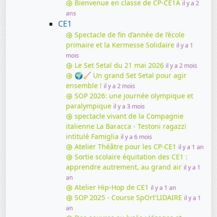
Bienvenue en classe de CP-CE1A
il y a 2
ans
CE1
Spectacle de fin d’année de l’école
primaire et la Kermesse Solidaire
il y a 1
mois
Le Set Setal du 21 mai 2026
il y a 2 mois
🌍🧹 Un grand Set Setal pour agir
ensemble !
il y a 2 mois
SOP 2026: une journée olympique et
paralympique
il y a 3 mois
spectacle vivant de la Compagnie
italienne La Baracca - Testoni ragazzi
intitulé Famiglia
il y a 6 mois
Atelier Théâtre pour les CP-CE1
il y a 1 an
Sortie scolaire équitation des CE1 :
apprendre autrement, au grand air
il y a 1
an
Atelier Hip-Hop de CE1
il y a 1 an
SOP 2025 - Course SpOrt'LIDAIRE
il y a 1
an