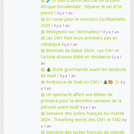
🧪✨ Défi science des CM de la Zone
Afrique Occidentale : Séparer le sel et le
poivre !
il y a 1 an
En route pour le concours Eurêkamaths
2025 !
il y a 1 an
Rédigeons sur l'ordinateur !
il y a 1 an
Les CM1 font leurs premiers pas en
robotique
il y a 1 an
Biennale de Dakar 2024 : Les CM1 et
l'artiste Alioune Kébé en résidence
il y a 1
an
🎄 Visite gourmande avant les vacances
de Noël !
il y a 1 an
Ambiance de Noël en CM1 ! 🎄🎨 ✨
il y
a 1 an
Un spectacle offert aux élèves de
primaire pour la dernière semaine de la
période avant Noël
il y a 1 an
Semaine des lycées français du monde
2024 : Travelling words des CM1 et CM2
il y
a 1 an
Semaine des lycées français du monde