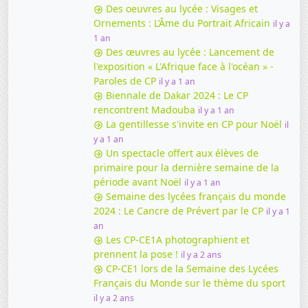
Des oeuvres au lycée : Visages et
Ornements : L’Âme du Portrait Africain
il y a
1 an
Des œuvres au lycée : Lancement de
l'exposition « L'Afrique face à l'océan » -
Paroles de CP
il y a 1 an
Biennale de Dakar 2024 : Le CP
rencontrent Madouba
il y a 1 an
La gentillesse s'invite en CP pour Noël
il
y a 1 an
Un spectacle offert aux élèves de
primaire pour la dernière semaine de la
période avant Noël
il y a 1 an
Semaine des lycées français du monde
2024 : Le Cancre de Prévert par le CP
il y a 1
an
Les CP-CE1A photographient et
prennent la pose !
il y a 2 ans
CP-CE1 lors de la Semaine des Lycées
Français du Monde sur le thème du sport
il y a 2 ans