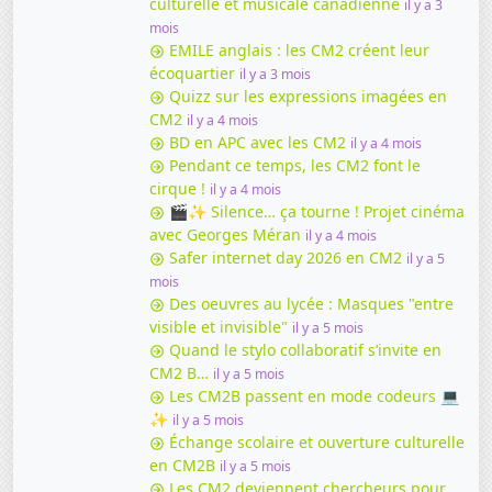
culturelle et musicale canadienne
il y a 3
mois
EMILE anglais : les CM2 créent leur
écoquartier
il y a 3 mois
Quizz sur les expressions imagées en
CM2
il y a 4 mois
BD en APC avec les CM2
il y a 4 mois
Pendant ce temps, les CM2 font le
cirque !
il y a 4 mois
🎬✨ Silence… ça tourne ! Projet cinéma
avec Georges Méran
il y a 4 mois
Safer internet day 2026 en CM2
il y a 5
mois
Des oeuvres au lycée : Masques "entre
visible et invisible"
il y a 5 mois
Quand le stylo collaboratif s’invite en
CM2 B…
il y a 5 mois
Les CM2B passent en mode codeurs 💻
✨
il y a 5 mois
Échange scolaire et ouverture culturelle
en CM2B
il y a 5 mois
Les CM2 deviennent chercheurs pour