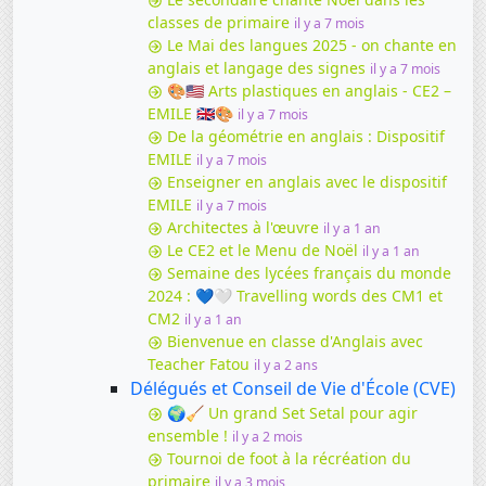
classes de primaire
il y a 7 mois
Le Mai des langues 2025 - on chante en
anglais et langage des signes
il y a 7 mois
🎨🇺🇸 Arts plastiques en anglais - CE2 –
EMILE 🇬🇧🎨
il y a 7 mois
De la géométrie en anglais : Dispositif
EMILE
il y a 7 mois
Enseigner en anglais avec le dispositif
EMILE
il y a 7 mois
Architectes à l'œuvre
il y a 1 an
Le CE2 et le Menu de Noël
il y a 1 an
Semaine des lycées français du monde
2024 : 💙🤍 Travelling words des CM1 et
CM2
il y a 1 an
Bienvenue en classe d'Anglais avec
Teacher Fatou
il y a 2 ans
Délégués et Conseil de Vie d'École (CVE)
🌍🧹 Un grand Set Setal pour agir
ensemble !
il y a 2 mois
Tournoi de foot à la récréation du
primaire
il y a 3 mois