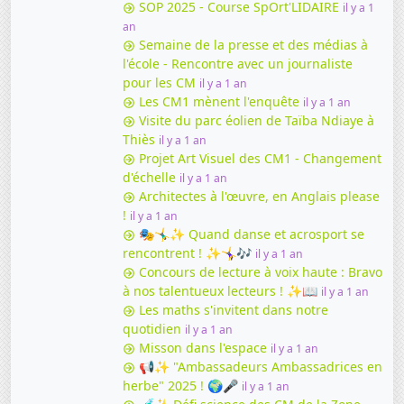
SOP 2025 - Course SpOrt'LIDAIRE
il y a 1
an
Semaine de la presse et des médias à
l'école - Rencontre avec un journaliste
pour les CM
il y a 1 an
Les CM1 mènent l'enquête
il y a 1 an
Visite du parc éolien de Taïba Ndiaye à
Thiès
il y a 1 an
Projet Art Visuel des CM1 - Changement
d'échelle
il y a 1 an
Architectes à l'œuvre, en Anglais please
!
il y a 1 an
🎭🤸‍♂️✨ Quand danse et acrosport se
rencontrent ! ✨🤸‍♀️🎶
il y a 1 an
Concours de lecture à voix haute : Bravo
à nos talentueux lecteurs ! ✨📖
il y a 1 an
Les maths s'invitent dans notre
quotidien
il y a 1 an
Misson dans l'espace
il y a 1 an
📢✨ "Ambassadeurs Ambassadrices en
herbe" 2025 ! 🌍🎤
il y a 1 an