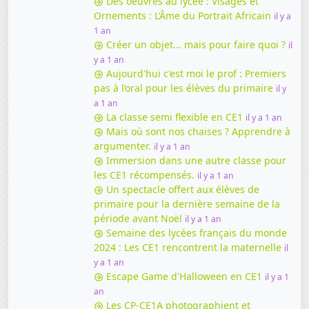
Des oeuvres au lycée : Visages et
Ornements : L’Âme du Portrait Africain
il y a
1 an
Créer un objet... mais pour faire quoi ?
il
y a 1 an
Aujourd'hui c'est moi le prof : Premiers
pas à l’oral pour les élèves du primaire
il y
a 1 an
La classe semi flexible en CE1
il y a 1 an
Mais où sont nos chaises ? Apprendre à
argumenter.
il y a 1 an
Immersion dans une autre classe pour
les CE1 récompensés.
il y a 1 an
Un spectacle offert aux élèves de
primaire pour la dernière semaine de la
période avant Noël
il y a 1 an
Semaine des lycées français du monde
2024 : Les CE1 rencontrent la maternelle
il
y a 1 an
Escape Game d'Halloween en CE1
il y a 1
an
Les CP-CE1A photographient et