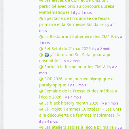
Les élèves de CM1 et de CM2 ont
participé avec brio au concours Eureka
Mathématiques !
il y a 1 mois
Spectacle de fin d’année de l’école
primaire et la Kermesse Solidaire
il y a 1
mois
Le Restaurant éphémère des CM1 B
il y a
1 mois
Set Setal du 21mai 2026
il y a 2 mois
🌍🧹 Un grand Set Setal pour agir
ensemble !
il y a 2 mois
Sortie à la ferme pour les CM1A
il y a 2
mois
SOP 2026: une journée olympique et
paralympique
il y a 3 mois
Semaine de la Presse et des médias à
l'école 2026
il y a 4 mois
Le black history month 2026
il y a 4 mois
✨ Projet “Femmes Culottées” – Les CM1
à la découverte de femmes inspirantes ✨
il y a 4 mois
Les ateliers sables à l’école primaire
il y a