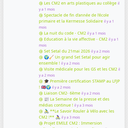
Les CM2 en arts plastiques au collège
il
y a 1 mois
Spectacle de fin d’année de l’école
primaire et la Kermesse Solidaire
il y a 1
mois
La nuit du code - CM2
il y a 1 mois
Education à la vie affective - CM2
il y a 1
mois
Set Setal du 21mai 2026
il y a 2 mois
🌍🧹 Un grand Set Setal pour agir
ensemble !
il y a 2 mois
Visite médicale pour les GS et les CM2
il
y a 2 mois
🎓 Première certification STAMP au LFJP
! 🇬🇧🌍
il y a 2 mois
Liaison CM2- 6ème
il y a 2 mois
📰 La Semaine de la presse et des
médias continue !
il y a 3 mois
🚴‍♂️ **Le Savoir Rouler à Vélo avec les
CM2 !** 🚴‍♀️
il y a 3 mois
Projet EMILE CM2 : Immersion