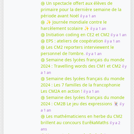
Un spectacle offert aux élèves de
primaire pour la dernière semaine de la
période avant Noël
il y a 1 an
✨ Journée mondiale contre le
harcèlement scolaire ✨
il y a 1 an
Initiation coding en CE2 et CM2
il y a 1 an
EPS : ateliers de coopération
il y a 1 an
Les CM2 reporters interviewent le
personnel de l'ombre.
il y a 1 an
Semaine des lycées français du monde
2024 : Travelling words des CM1 et CM2
il y
a 1 an
Semaine des lycées français du monde
2024 : Les 7 familles de la francophonie
Les CM2A en action !
il y a 1 an
Semaine des lycées français du monde
2024 : CM2B Le jeu des expressions 🃏
il y
a 1 an
Les mathématiciens en herbe du CM2
brillent au concours EurêkaMaths
il y a 2
ans