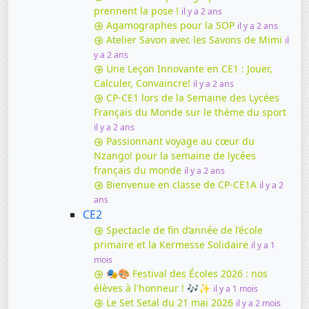
prennent la pose !
il y a 2 ans
Agamographes pour la SOP
il y a 2 ans
Atelier Savon avec les Savons de Mimi
il
y a 2 ans
Une Leçon Innovante en CE1 : Jouer,
Calculer, Convaincre!
il y a 2 ans
CP-CE1 lors de la Semaine des Lycées
Français du Monde sur le thème du sport
il y a 2 ans
Passionnant voyage au cœur du
Nzango! pour la semaine de lycées
français du monde
il y a 2 ans
Bienvenue en classe de CP-CE1A
il y a 2
ans
CE2
Spectacle de fin d’année de l’école
primaire et la Kermesse Solidaire
il y a 1
mois
🎭🎨 Festival des Écoles 2026 : nos
élèves à l'honneur ! 🎶✨
il y a 1 mois
Le Set Setal du 21 mai 2026
il y a 2 mois