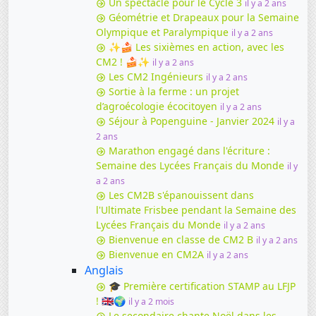
Un spectacle pour le Cycle 3
il y a 2 ans
Géométrie et Drapeaux pour la Semaine
Olympique et Paralympique
il y a 2 ans
✨🍰 Les sixièmes en action, avec les
CM2 ! 🍰✨
il y a 2 ans
Les CM2 Ingénieurs
il y a 2 ans
Sortie à la ferme : un projet
d’agroécologie écocitoyen
il y a 2 ans
Séjour à Popenguine - Janvier 2024
il y a
2 ans
Marathon engagé dans l'écriture :
Semaine des Lycées Français du Monde
il y
a 2 ans
Les CM2B s'épanouissent dans
l'Ultimate Frisbee pendant la Semaine des
Lycées Français du Monde
il y a 2 ans
Bienvenue en classe de CM2 B
il y a 2 ans
Bienvenue en CM2A
il y a 2 ans
Anglais
🎓 Première certification STAMP au LFJP
! 🇬🇧🌍
il y a 2 mois
Le secondaire chante Noël dans les