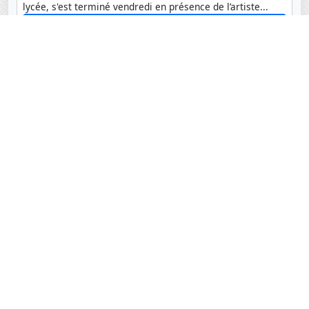
lycée, s'est terminé vendredi en présence de l’artiste...
Atelier de fin d'année : street art
Le Restaurant éphémère des CM1 B
Dans le cadre de l'ouverture de leur restaurant éphémère,
les élèves de CM1B se sont rendus au magasin Auchan
pour comparer les prix des ingrédients...
Le Restaurant éphémère des CM1 B
Archives
Coordonnées
Lycée français Jacques Prévert
Route de l'Aérodrome
Saly-Joseph, Sénégal BP 99 Saly