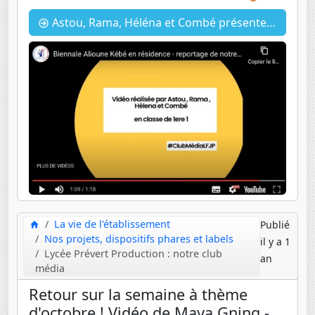
Astou, Rama, Héléna et Combé présentent l'artiste Alioune Kébé au lycée pour la Biennale
La vie de l'établissement
Publié
Nos projets, dispositifs phares et labels
il y a 1
Lycée Prévert Production : notre club
an
média
Retour sur la semaine à thème
d'octobre ! Vidéo de Maya Gning -