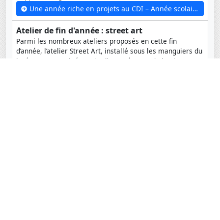
Une année riche en projets au CDI – Année scolaire 2025-2026
Atelier de fin d'année : street art
Parmi les nombreux ateliers proposés en cette fin
d’année, l’atelier Street Art, installé sous les manguiers du
lycée, s'est terminé vendredi en présence de l’artiste...
Atelier de fin d'année : street art
Le Restaurant éphémère des CM1 B
Dans le cadre de l'ouverture de leur restaurant éphémère,
les élèves de CM1B se sont rendus au magasin Auchan
pour comparer les prix des ingrédients...
Le Restaurant éphémère des CM1 B
Archives