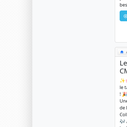
bes
Le
CM
✨🌸
le 
! 
Une
de 
Col
🎶 