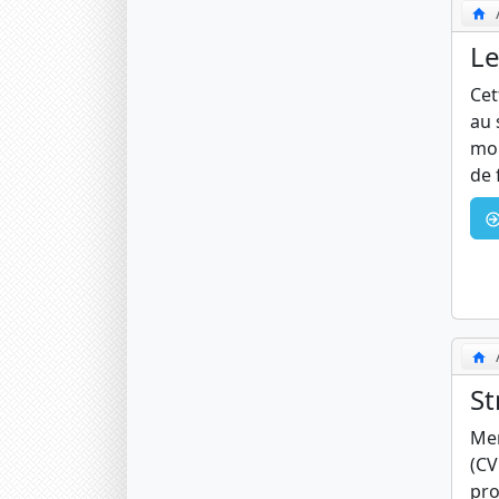
Le
Cet
au 
mob
de 
St
Mer
(CV
pro