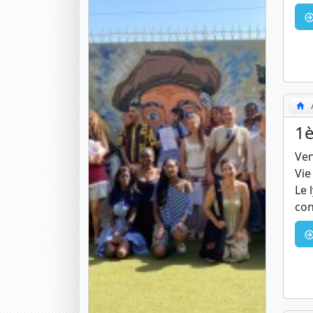
1è
Ven
Vie
Le 
con