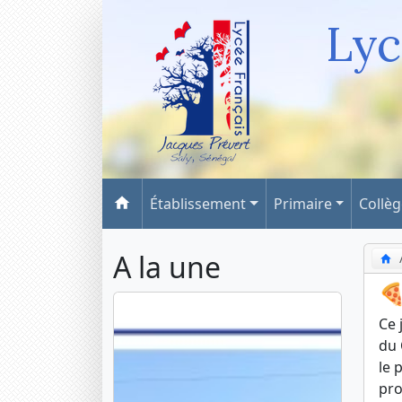
Lyc
Établissement
Primaire
Collè
A la une

Ce 
du 
le 
pro