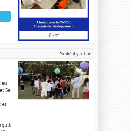
Publié il y a 1 an
lieu
et 5e
s et
squ'à