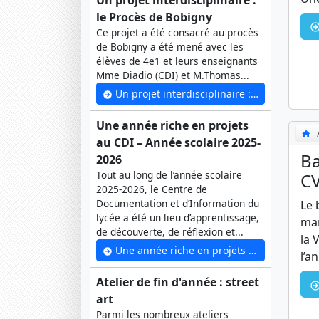
Un projet interdisciplinaire :
le Procès de Bobigny
Ce projet a été consacré au procès
de Bobigny a été mené avec les
élèves de 4e1 et leurs enseignants
Mme Diadio (CDI) et M.Thomas...
Un projet interdisciplinaire : le Procès de Bobigny
Une année riche en projets
au CDI – Année scolaire 2025-
Ba
2026
Tout au long de l’année scolaire
C
2025-2026, le Centre de
Documentation et d’Information du
Le 
lycée a été un lieu d’apprentissage,
man
de découverte, de réflexion et...
la 
Une année riche en projets au CDI – Année scolaire 2025-2026
l’a
Atelier de fin d'année : street
art
Parmi les nombreux ateliers