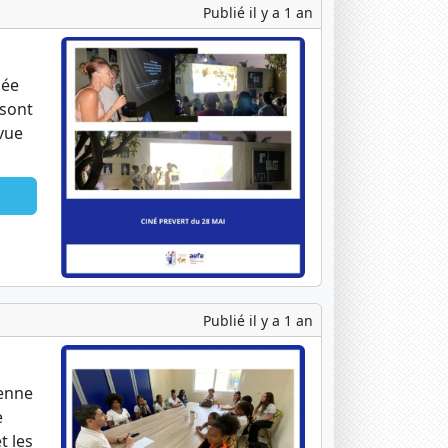
Publié il y a 1 an
sée
 sont
 vue
Publié il y a 1 an
ienne
e
t les