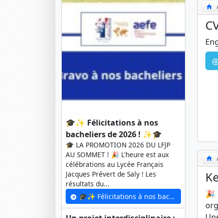
C
Eng
🎓✨ Félicitations à nos
bacheliers de 2026 ! ✨🎓
🎓 LA PROMOTION 2026 DU LFJP
AU SOMMET ! 🎉 L'heure est aux
célébrations au Lycée Français
Ke
Jacques Prévert de Saly ! Les
résultats du...
🎉 
🎓✨ Félicitations à nos bacheliers de 2026 ! ✨🎓
org
Une