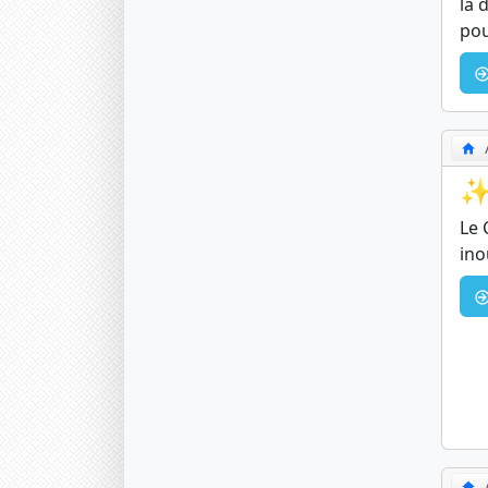
la 
pou
✨
Le 
ino