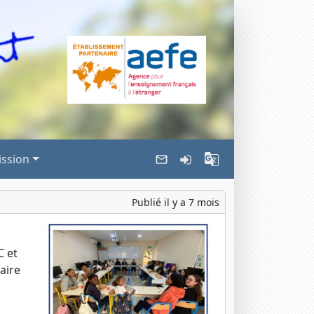
ssion
Publié il y a 7 mois
C et
aire