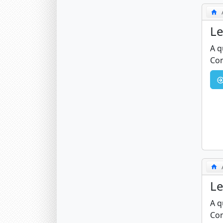
Le
A q
Com
Le
A q
Com