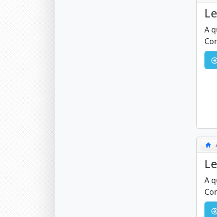
Le
A q
Com
Le
A q
Com