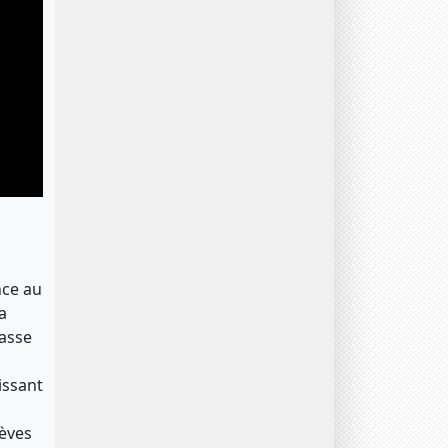
nce au
a
lasse
issant
lèves