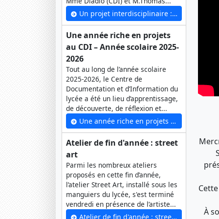
Mme Diadio (CDI) et M.Thomas...
Un projet interdisciplinaire : le Procès de Bobigny
Une année riche en projets
au CDI – Année scolaire 2025-
2026
Tout au long de l’année scolaire
2025-2026, le Centre de
Documentation et d’Information du
lycée a été un lieu d’apprentissage,
de découverte, de réflexion et...
Une année riche en projets au CDI – Année scolaire 2025-2026
Mercr
Atelier de fin d'année : street
art
prés
Parmi les nombreux ateliers
proposés en cette fin d’année,
l’atelier Street Art, installé sous les
Cette
manguiers du lycée, s'est terminé
vendredi en présence de l’artiste...
À so
Atelier de fin d'année : street art