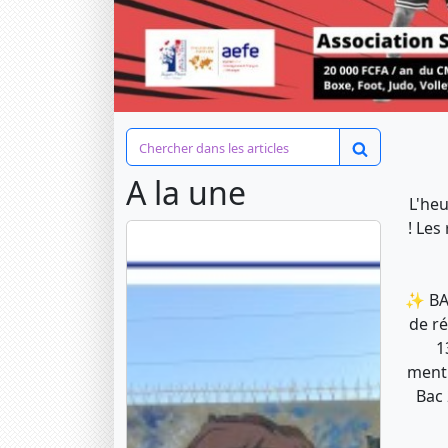
A la une
L'heu
! Les
✨ BAC
de r
1
menti
Bac 