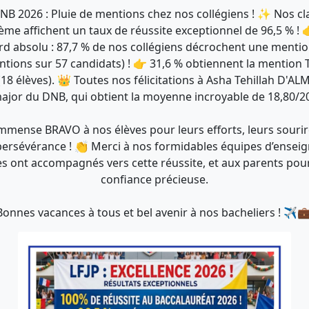
B 2026 : Pluie de mentions chez nos collégiens ! ✨ Nos cl
ème affichent un taux de réussite exceptionnel de 96,5 % ! 
rd absolu : 87,7 % de nos collégiens décrochent une mentio
tions sur 57 candidats) ! 👉 31,6 % obtiennent la mention 
(18 élèves). 👑 Toutes nos félicitations à Asha Tehillah D'AL
ajor du DNB, qui obtient la moyenne incroyable de 18,80/20
mmense BRAVO à nos élèves pour leurs efforts, leurs sourir
persévérance ! 👏 Merci à nos formidables équipes d’ensei
es ont accompagnés vers cette réussite, et aux parents pou
confiance précieuse.
Bonnes vacances à tous et bel avenir à nos bacheliers ! ✈️