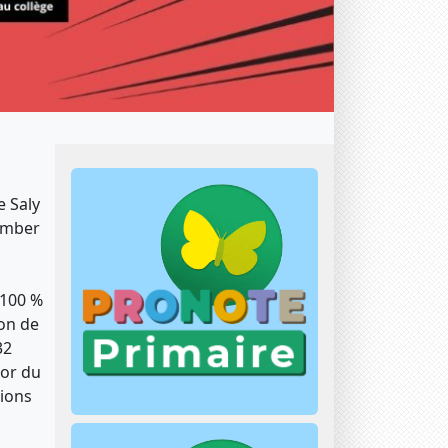
e Saly
tomber
 100 %
on de
32
jor du
tions