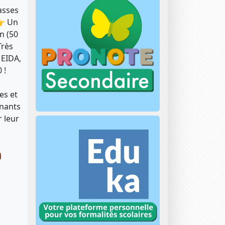
asses
👉 Un
n (50
Très
MEIDA,
 !
es et
gnants
r leur
