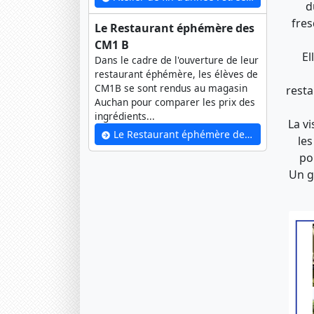
d
fres
Le Restaurant éphémère des
CM1 B
El
Dans le cadre de l'ouverture de leur
restaurant éphémère, les élèves de
CM1B se sont rendus au magasin
resta
Auchan pour comparer les prix des
ingrédients...
La vi
Le Restaurant éphémère des CM1 B
les
po
Un g