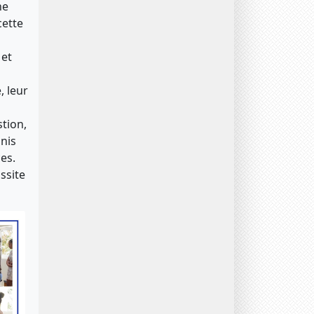
ne
cette
 et
, leur
stion,
unis
es.
ssite