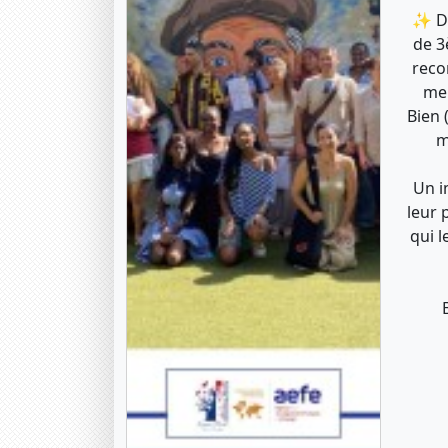
✨ DN
de 3
reco
men
Bien 
m
Un i
leur 
qui l