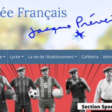
ée Français
ge
Lycée
La vie de l'établissement
Cafétéria
Admi