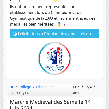
Ils ont brillamment représenté leur
établissement lors du Championnat de
Gymnastique de la ZAO et reviennent avec des
médailles bien méritées ! 🏅🤸‍♀️
Félicitations à l'équipe de gymnastes du Lycée Français Jacques Prévert ! 🌟
Collège
Disciplines
Publié il y a 2
Français
ans
Marché Médiéval des 5eme le 14
juin 2024