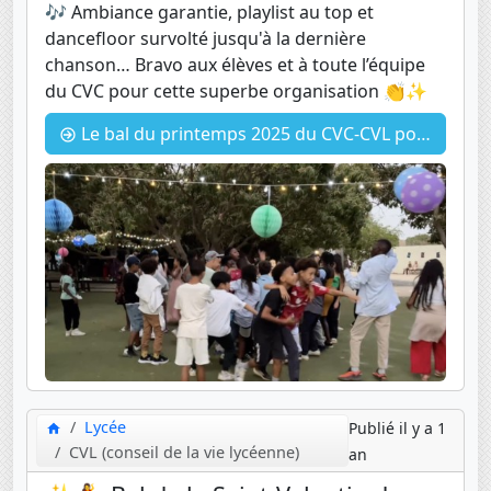
🎶 Ambiance garantie, playlist au top et
dancefloor survolté jusqu'à la dernière
chanson… Bravo aux élèves et à toute l’équipe
du CVC pour cette superbe organisation 👏✨
Le bal du printemps 2025 du CVC-CVL pour les CM2, 6e et 5e
Lycée
Publié il y a 1
CVL (conseil de la vie lycéenne)
an