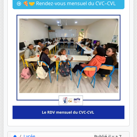
🍕🤝 Rendez-vous mensuel du CVC–CVL
Lycée
Publié il y a 7