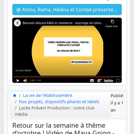
Astou, Rama, Héléna et Combé présentent l'artiste Alioune Kébé au lycée pour la Biennale
La vie de l'établissement
Publié
Nos projets, dispositifs phares et labels
il y a 1
Lycée Prévert Production : notre club
an
média
Retour sur la semaine à thème
d'octobre ! Vidéo de Maya Gning -