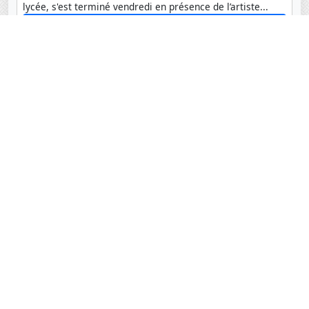
lycée, s'est terminé vendredi en présence de l’artiste...
Atelier de fin d'année : street art
Le Restaurant éphémère des CM1 B
Dans le cadre de l'ouverture de leur restaurant éphémère,
les élèves de CM1B se sont rendus au magasin Auchan
pour comparer les prix des ingrédients...
Le Restaurant éphémère des CM1 B
Archives
Coordonnées
Lycée français Jacques Prévert
Route de l'Aérodrome
Saly-Joseph, Sénégal BP 99 Saly