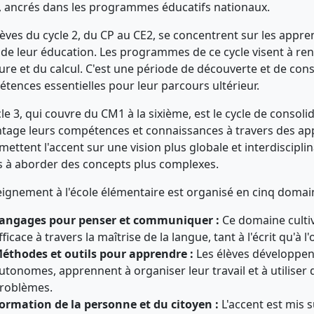
3, ancrés dans les programmes éducatifs nationaux.
lèves du cycle 2, du CP au CE2, se concentrent sur les app
de leur éducation. Les programmes de ce cycle visent à renfo
iture et du calcul. C'est une période de découverte et de cons
tences essentielles pour leur parcours ultérieur.
cle 3, qui couvre du CM1 à la sixième, est le cycle de consol
tage leurs compétences et connaissances à travers des a
 mettent l'accent sur une vision plus globale et interdiscipli
s à aborder des concepts plus complexes.
eignement à l'école élémentaire est organisé en cinq domai
angages pour penser et communiquer :
Ce domaine cultiv
fficace à travers la maîtrise de la langue, tant à l'écrit qu'à l'o
éthodes et outils pour apprendre :
Les élèves développen
utonomes, apprennent à organiser leur travail et à utilise
roblèmes.
ormation de la personne et du citoyen :
L'accent est mis 