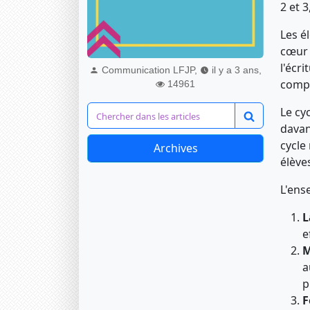
2 et 
Les é
cœur 
l'écr
Communication LFJP,
il y a 3 ans,
compé
14961
Le cy
davan
cycle
Archives
élève
L'ens
L
e
M
a
p
F