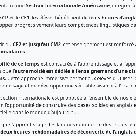
ntaire une
Section Internationale Américaine
, intégrée à
e
CP et le CE1
, les élèves bénéficient de
trois heures d’angl
opper progressivement leurs compétences linguistiques dan
tir du
CE2 et jusqu’au CM2
, cet enseignement est renforcé
omadaires
.
itié de ce temps
est consacrée à l’apprentissage et à l’app
s que
l’autre moitié est dédiée à l’enseignement d’une 
is.
Cette approche immersive permet aux élèves d’utiliser l
rentissage et de développer une véritable aisance à l’oral co
 section internationale est proposée à l’ensemble de nos élèv
n l’opportunité de construire des bases solides en anglais 
tielle dans le monde d’aujourd’hui.
 que l’apprentissage des langues commence dès le plus je
e
deux heures hebdomadaires de découverte de l’anglais d