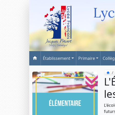
Lyc
Établissement
Primaire
Collè
L'
le
L'éco
futur