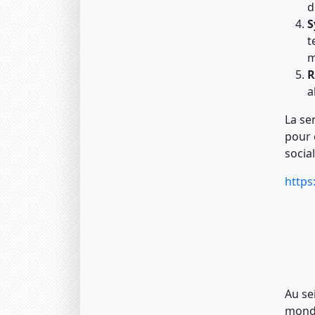
d
S
t
m
R
a
La se
pour 
socia
https
Au se
monde