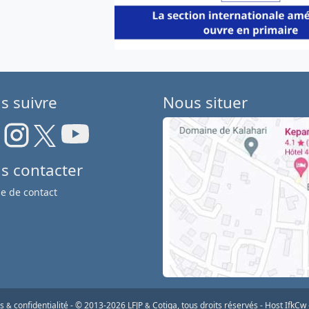
s suivre
Nous situer
s contacter
e de contact
os
confidentialité
-
© 2013-2026 LFJP
Cotiga, tous droits réservés
- Host IfkCw
&
&