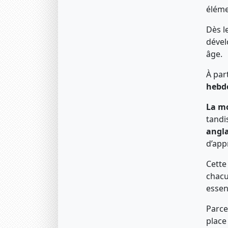
éléme
Dès l
dével
âge.
À par
hebd
La mo
tandi
angla
d’app
Cette
chacu
essen
Parce
plac