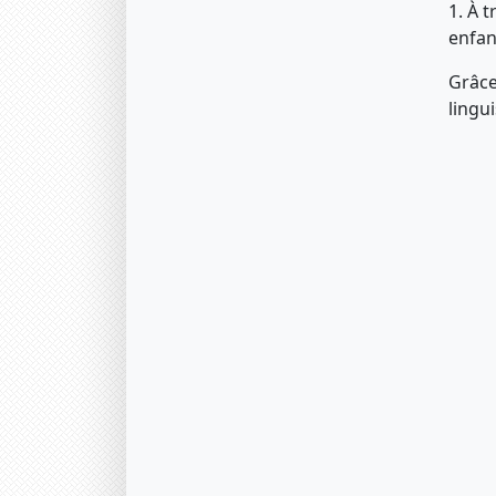
1. À 
enfan
Grâce
lingu